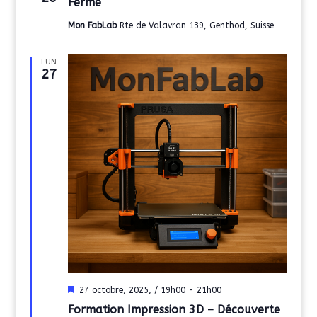
Fermé
Mon FabLab
Rte de Valavran 139, Genthod, Suisse
LUN
27
Mis
27 octobre, 2025, / 19h00
-
21h00
en
Formation Impression 3D – Découverte
avant