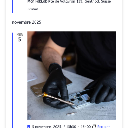
Mon FabLab
Rte de Valavran 139, Genthod, Suisse
Gratuit
novembre 2025
MER
5
Mis
5 novembre, 2025, / 13h30
-
16h00
Repair-