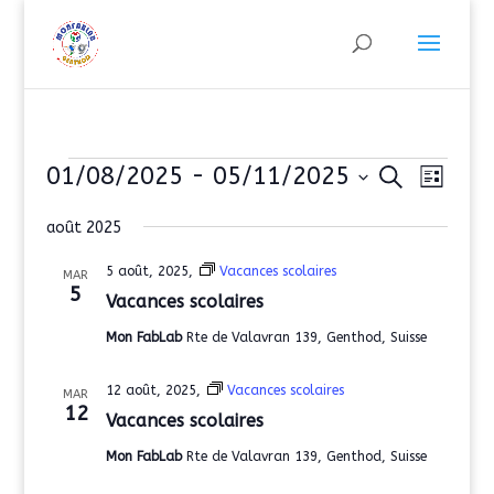
Évènements
Recherch
Navig
01/08/2025
 - 
05/11/2025
Recherche
Liste
de
et
Sélectionnez
vues
navigati
août 2025
une
Évèn
de
date.
5 août, 2025,
Vacances scolaires
MAR
vues
5
Vacances scolaires
Évèneme
Mon FabLab
Rte de Valavran 139, Genthod, Suisse
12 août, 2025,
Vacances scolaires
MAR
12
Vacances scolaires
Mon FabLab
Rte de Valavran 139, Genthod, Suisse