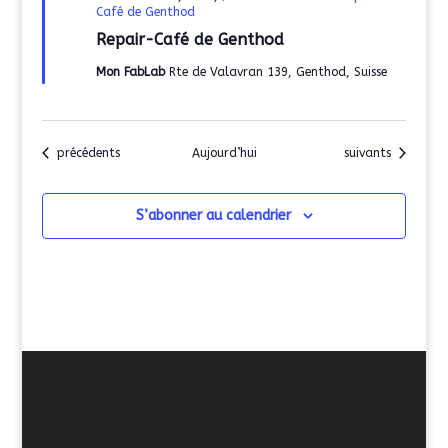
en
Café de Genthod
avant
Repair-Café de Genthod
Mon FabLab
Rte de Valavran 139, Genthod, Suisse
Évènements
Évènements
précédents
Aujourd’hui
suivants
S’abonner au calendrier