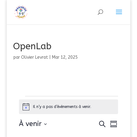
OpenLab
par
Olivier Levrat
|
Mar 12, 2025
Évènements
Il n’y a pas d’évènements à venir.
N
o
t
R
N
À venir
R
i
e
R
a
c
e
c
é
S
e
c
v
h