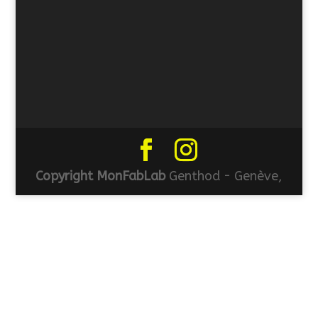
Copyright MonFabLab
Genthod - Genève,