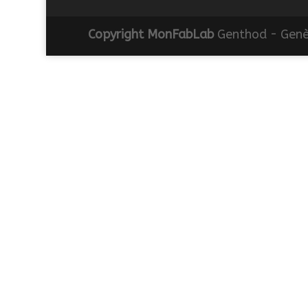
Copyright MonFabLab
Genthod - Genè